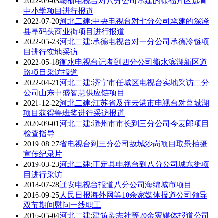
2022-09-03
赣榆电视台对八分公司承建的徐福片区选青
中小学项目进行报道
2022-07-20
河北二建:中央电视台对七分公司承建的深泽
县旱码头商业街项目进行报道
2022-05-23
河北二建:承德电视台对一分公司承德冷链项
目进行实地采访
2022-05-18
衡水电视台记者到四分公司衡水滨湖新区道
路项目采访报道
2022-04-21
河北二建:济宁市任城区电视台实地采访二分
公司山东中盛智慧供应链项目
2021-12-22
河北二建:江苏省及连云港市电视台对莒城湖
项目获得鲁班奖进行采访报道
2020-09-01
河北二建:滁州市市长到三分公司今麦郎项目
检查指导
2019-08-27
省电视台到三分公司故城沙岗项目取景拍摄
宣传纪录片
2019-03-23
河北二建:正定县电视台到八分公司城东街项
目进行采访
2018-07-28
迁安电视台报道八分公司海绵城市项目
2016-09-25
人民日报海外网等10余家媒体报道公司领导
双节期间慰问一线职工
2016-05-04
河北二建:建筑杂志社等20余家媒体报道公司